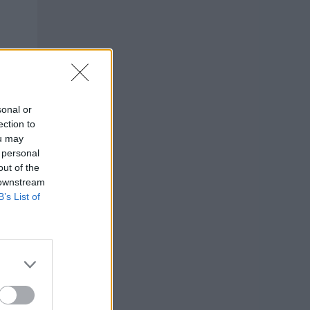
sonal or
ection to
ou may
 personal
out of the
 downstream
B’s List of