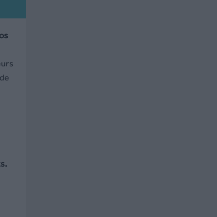
os
eurs
 de
ts.