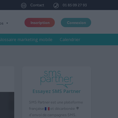
Contact
01 85 09 27 93
Inscription
Connexion
os
lossaire marketing mobile
Calendrier
Essayez SMS Partner
SMS Partner est une plateforme
française
et décarbonée 🌳
d’envoi de campagnes SMS.