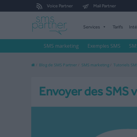
Voice Partner
Mail Partner
Services
Tarifs
Int
SMS marketing
Exemples SMS
SMS
/
Blog de SMS Partner
/
SMS marketing
/
Tutoriels SM
Envoyer des SMS v