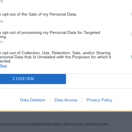
In
o opt-out of the Sale of my Personal Data.
In
to opt-out of processing my Personal Data for Targeted
ing.
In
et de votre mail votre
clé API
ainsi que les
numéros de
o opt-out of Collection, Use, Retention, Sale, and/or Sharing
ersonal Data that Is Unrelated with the Purposes for which it
lected.
Out
 pouvez par exemple ajouter votre
nom d’entreprise
,
l’heu
onnaître toutes les options complémentaires, rendez-vou
CONFIRM
S depuis un mail
.
Data Deletion
Data Access
Privacy Policy
hamp par le
symbole &
comme l’exemple ci-dessous.