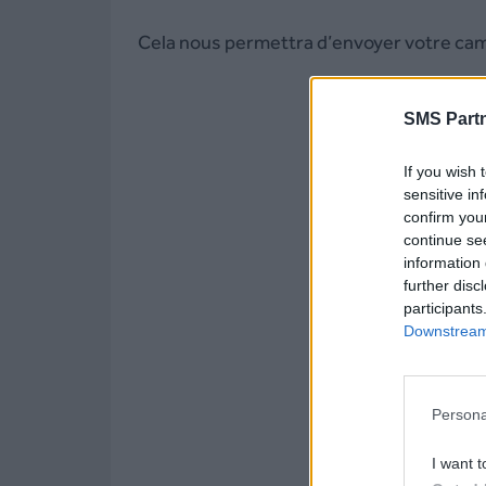
Cela nous permettra d’envoyer votre cam
SMS Partn
If you wish 
sensitive in
confirm you
continue se
information 
further disc
participants
Downstream 
Persona
I want t