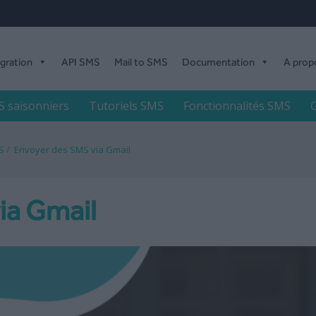
égration
API SMS
Mail to SMS
Documentation
A prop
 saisonniers
Tutoriels SMS
Fonctionnalités SMS
G
S
/
Envoyer des SMS via Gmail
ia Gmail