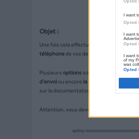
Opted 
I want t
Opted 
Objet :
I want 
Advertis
Opted 
Une fois cela effectué, insérez dans l’obj
téléphone
de vos destinataires.
I want t
of my P
was col
Opted 
Plusieurs
options
sont
disponibles
. Vous
d’envoi
ou encore
la date d’envoi
. Pour c
sur la documentation pour
envoyer un SM
Attention, vous devez séparer chaque c