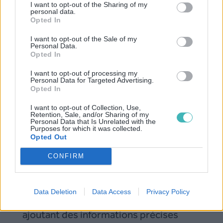
I want to opt-out of the Sharing of my
personal data.
Opted In
I want to opt-out of the Sale of my
Personal Data.
Opted In
I want to opt-out of processing my
Personal Data for Targeted Advertising.
Opted In
I want to opt-out of Collection, Use,
Retention, Sale, and/or Sharing of my
Personal Data that Is Unrelated with the
Purposes for which it was collected.
Variables SMS
Opted Out
CONFIRM
Pourquoi intégrer une variable à votre
campagne ? C’est simple ! Plus vous
Data Deletion
Data Access
Privacy Policy
personnalisez votre message en y
ajoutant des informations précises