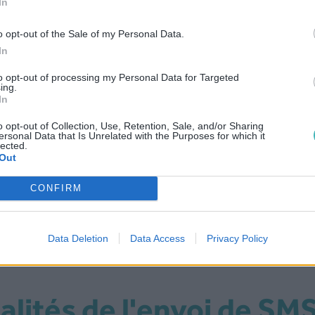
In
o opt-out of the Sale of my Personal Data.
ander
Commander
Comm
In
to opt-out of processing my Personal Data for Targeted
ing.
In
o opt-out of Collection, Use, Retention, Sale, and/or Sharing
esoin d’un pack supérieur à 
ersonal Data that Is Unrelated with the Purposes for which it
lected.
Out
CONFIRM
Contactez-nous
Data Deletion
Data Access
Privacy Policy
alités de l'envoi de SM