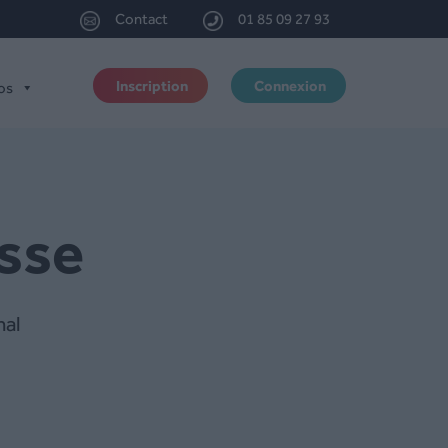
Contact
01 85 09 27 93
Inscription
Connexion
os
asse
nal