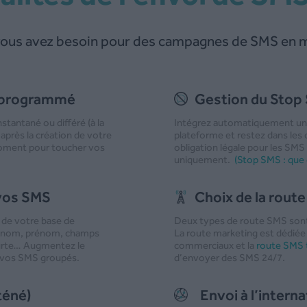
vous avez besoin pour des campagnes de SMS en 
u programmé
Gestion du Stop
tantané ou différé (à la
Intégrez automatiquement un
 après la création de votre
plateforme et restez dans les cl
moment pour toucher vos
obligation légale pour les SMS 
uniquement.
(Stop SMS : que di
 vos SMS
Choix de la rout
 de votre base de
Deux types de route SMS sont 
: nom, prénom, champs
La route marketing est dédié
ourte… Augmentez le
commerciaux et la
route SMS t
r vos SMS groupés.
d’envoyer des SMS 24/7.
téné)
Envoi à l’interna