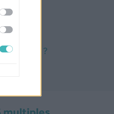
ander
50 000 SMS ?
S multiples