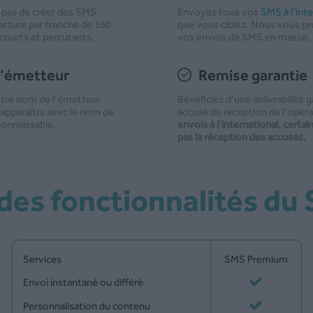
 pas de créer des SMS
Envoyez tous vos
SMS à l’inte
acturé par tranche de 160
que vous ciblez. Nous vous p
 courts et percutants.
vos envois de SMS en masse.
l’émetteur
Remise garantie
otre nom de l’émetteur
Bénéficiez d’une délivrabilité 
apparaîtra avec le nom de
accusé de réception de l’opéra
connaissable.
envois à l’international, cert
pas la réception des accusés.
f des fonctionnalités d
Services
SMS Premium
Envoi instantané ou différé
Personnalisation du contenu