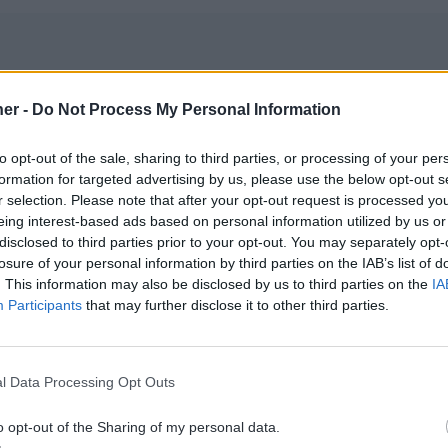
Tarifs SMS en masse
er -
Do Not Process My Personal Information
to opt-out of the sale, sharing to third parties, or processing of your per
lectionnez le nombre de SMS dont vous avez bes
formation for targeted advertising by us, please use the below opt-out s
A partir de 20€ d’achats
r selection. Please note that after your opt-out request is processed y
eing interest-based ads based on personal information utilized by us or
disclosed to third parties prior to your opt-out. You may separately opt-
losure of your personal information by third parties on the IAB’s list of
 SMS
10000 SMS
2500
. This information may also be disclosed by us to third parties on the
IA
Participants
that may further disclose it to other third parties.
45€
490€
1
l Data Processing Opt Outs
49€
0,049€
0,
o opt-out of the Sharing of my personal data.
nité
HT/Unité
HT/