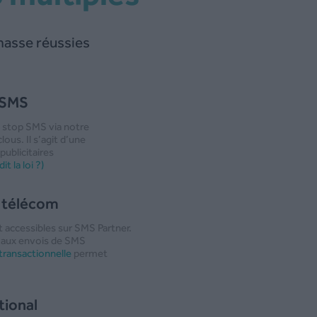
masse réussies
 SMS
 stop SMS via notre
ous. Il s’agit d’une
publicitaires
t la loi ?)
e télécom
accessibles sur SMS Partner.
e aux envois de SMS
ransactionnelle
permet
tional