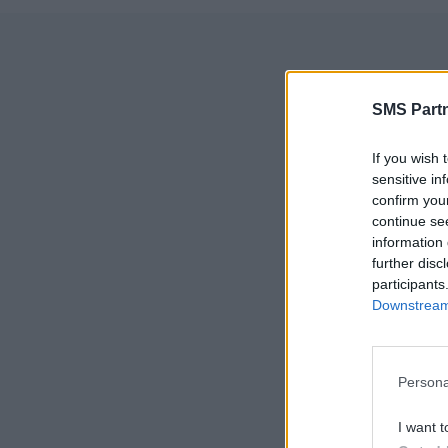
SMS Partn
If you wish 
Sé
sensitive in
confirm you
continue se
information 
further disc
5000
participants
Downstream 
2
Persona
0,0
I want t
HT/U