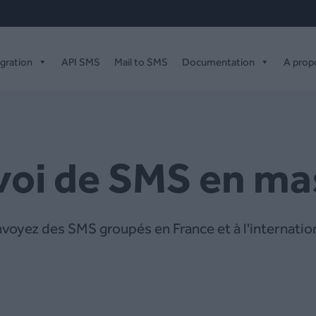
égration
API SMS
Mail to SMS
Documentation
A prop
nvoi de SMS en m
voyez des SMS groupés en France et à l'internatio