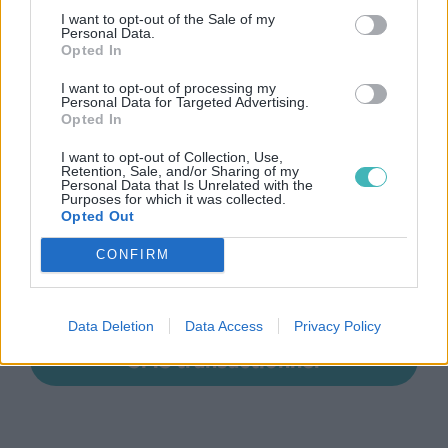
I want to opt-out of the Sale of my
Personal Data.
Opted In
I want to opt-out of processing my
Personal Data for Targeted Advertising.
SMS Premium
Opted In
I want to opt-out of Collection, Use,
Alerte SMS
Retention, Sale, and/or Sharing of my
Personal Data that Is Unrelated with the
Purposes for which it was collected.
Opted Out
SMS OTP
CONFIRM
SMS Vocaux
Data Deletion
Data Access
Privacy Policy
SMS transactionnel