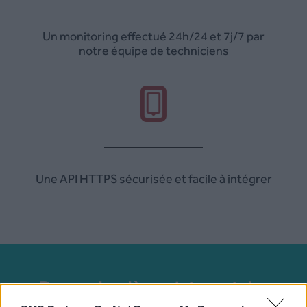
Un monitoring effectué 24h/24 et 7j/7 par
notre équipe de techniciens
Une API HTTPS sécurisée et facile à intégrer
Demandez dès maintenant des
informations sur la notification SMS