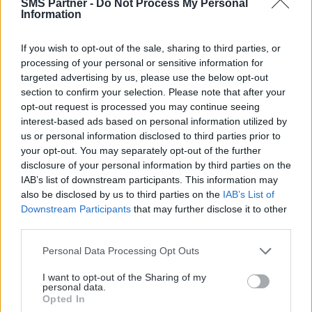
SMS Partner -
Do Not Process My Personal
Information
If you wish to opt-out of the sale, sharing to third parties, or
SMS transactionnel
processing of your personal or sensitive information for
targeted advertising by us, please use the below opt-out
section to confirm your selection. Please note that after your
opt-out request is processed you may continue seeing
Découvrir l'API SMS
interest-based ads based on personal information utilized by
us or personal information disclosed to third parties prior to
your opt-out. You may separately opt-out of the further
disclosure of your personal information by third parties on the
IAB’s list of downstream participants. This information may
also be disclosed by us to third parties on the
IAB’s List of
Downstream Participants
that may further disclose it to other
third parties.
Personal Data Processing Opt Outs
Nos services
I want to opt-out of the Sharing of my
personal data.
associés
Opted In