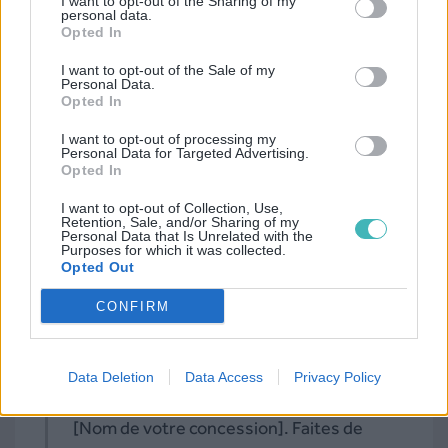
I want to opt-out of the Sharing of my
Ouverture du lundi au samedi de 8h à
personal data.
Opted In
19h. À bientôt.”
I want to opt-out of the Sale of my
Personal Data.
Opted In
I want to opt-out of processing my
Personal Data for Targeted Advertising.
Opted In
I want to opt-out of Collection, Use,
Retention, Sale, and/or Sharing of my
Personal Data that Is Unrelated with the
Purposes for which it was collected.
Opted Out
Pour vos clients appartenant à la CSP+,
adaptez votre communication pour les
CONFIRM
toucher davantage
:
“Vous méritez le meilleur. Découvrez
Data Deletion
Data Access
Privacy Policy
nos modèles haut de gamme chez
[Nom de votre concession]. Faites de