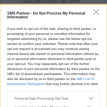
= 1 pneu offert ! Faites vite ! STOP
36XXX”
SMS Partner -
Do Not Process My Personal
Information
If you wish to opt-out of the sale, sharing to third parties, or
processing of your personal or sensitive information for
targeted advertising by us, please use the below opt-out
section to confirm your selection. Please note that after your
opt-out request is processed you may continue seeing
interest-based ads based on personal information utilized by
us or personal information disclosed to third parties prior to
your opt-out. You may separately opt-out of the further
Informez vos clients que leur véhicule a
disclosure of your personal information by third parties on the
été réparé et qu’ils n’ont plus qu’à venir
IAB’s list of downstream participants. This information may
le chercher
:
also be disclosed by us to third parties on the
IAB’s List of
Downstream Participants
that may further disclose it to other
“Bonjour [Nom du Client], votre
third parties.
véhicule est prêt. Vous pouvez venir
Personal Data Processing Opt Outs
le récupérer dès aujourd’hui.