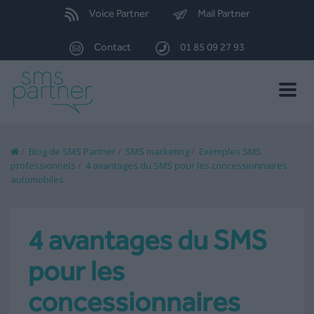
Voice Partner
Mail Partner
Contact
01 85 09 27 93
Toggle
naviga
/
Blog de SMS Partner
/
SMS marketing
/
Exemples SMS
professionnels
/
4 avantages du SMS pour les concessionnaires
automobiles
4 avantages du SMS
pour les
concessionnaires