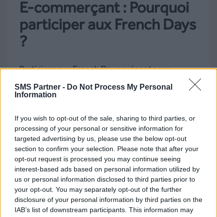
E-commerçant : Pourquoi
participer aux French Days
?
Participer aux French Days présente une
multitude d’avantages pour un e-commerçant.
SMS Partner -
Do Not Process My Personal
Information
Cet événement attire un large public à la
recherche de bonnes affaires. Cela permet aux
If you wish to opt-out of the sale, sharing to third parties, or
e-commerçants de stimuler leurs ventes en
processing of your personal or sensitive information for
proposant des prix attractifs. Ces journées
targeted advertising by us, please use the below opt-out
section to confirm your selection. Please note that after your
permettent aussi de renforcer leur visibilité et
opt-out request is processed you may continue seeing
d’attirer de nouveaux clients, tout en fidélisant
interest-based ads based on personal information utilized by
us or personal information disclosed to third parties prior to
leur clientèle existante. De plus, cet
your opt-out. You may separately opt-out of the further
événement est idéal pour écouler les stocks
disclosure of your personal information by third parties on the
excédentaires, de quoi commencer la saison
IAB’s list of downstream participants. This information may