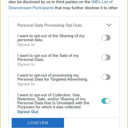
also be disclosed by us to third parties on the
IAB’s List of
estivale sur de bonnes bases.
Downstream Participants
that may further disclose it to other
third parties.
Enfin, bien que ces journées soient
Personal Data Processing Opt Outs
habituellement organisées par les acteurs du
I want to opt-out of the Sharing of my
commerce en ligne, les commerçant physiques
personal data.
Opted In
peuvent également y participer !
I want to opt-out of the Sale of my
Personal Data.
5 exemples de SMS pour
Opted In
les French Days
I want to opt-out of processing my
Personal Data for Targeted Advertising.
Opted In
1️⃣
Boutique de vêtements
I want to opt-out of Collection, Use,
Retention, Sale, and/or Sharing of my
“Les French Days 2026 sont là ! 🎉 Profitez de
Personal Data that Is Unrelated with the
Purposes for which it was collected.
-50% sur toute la collection été et de -30% sur
Opted Out
les accessoires jusqu’au 5 mai ! Code promo :
CONFIRM