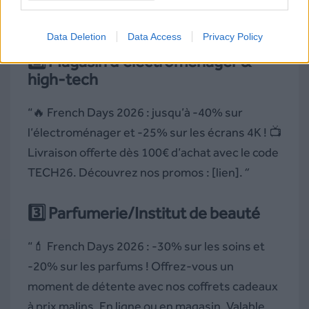
FRENCH50. En magasin ou sur [lien vers le
site].”
Data Deletion
Data Access
Privacy Policy
2️⃣ Magasin d’é
lectroménager &
high-tech
“🔥 French Days 2026 : jusqu’à -40% sur
l’électroménager et -25% sur les écrans 4K ! 📺
Livraison offerte dès 100€ d’achat avec le code
TECH26. Découvrez nos promos : [lien].
“
3️⃣
Parfumerie/Institut de beauté
“💄 French Days 2026 : -30% sur les soins et
-20% sur les parfums ! Offrez-vous un
moment de détente avec nos coffrets cadeaux
à prix malins. En ligne ou en magasin. Valable