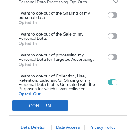
Personal Data Processing Opt Outs
participation. Vous pouvez cibler selon
plusieurs critères précis comme la ville et le
I want to opt-out of the Sharing of my
personal data.
code postal. Ces critères permettent de
Opted In
toucher des personnes qui se trouvent à
I want to opt-out of the Sale of my
proximité de vous et des événements que vous
Personal Data.
Opted In
organisez. D’autres critères, comme l’âge, le
I want to opt-out of processing my
sexe ou encore les centres d’intérêts,
Personal Data for Targeted Advertising.
Opted In
permettent de cibler encore plus précisément
et de renforcer la pertinence de vos SMS pour
I want to opt-out of Collection, Use,
Retention, Sale, and/or Sharing of my
la fête de la musique.
Personal Data that Is Unrelated with the
Purposes for which it was collected.
Opted Out
Pourquoi surfer sur la
CONFIRM
tendance des
marronniers ?
Data Deletion
Data Access
Privacy Policy