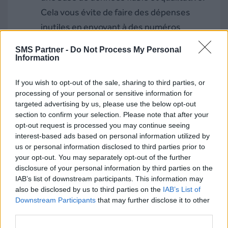
Cela vous évite de faire des dépenses
inutiles en envoyant à des numéros
invalides.
SMS Partner -
Do Not Process My Personal
Des
sondages par SMS
. Grâce à cette
Information
fonctionnalité, vous pouvez recueillir
If you wish to opt-out of the sale, sharing to third parties, or
l’avis de vos clients et faciliter les
processing of your personal or sensitive information for
échanges.
targeted advertising by us, please use the below opt-out
section to confirm your selection. Please note that after your
Louez une base de
opt-out request is processed you may continue seeing
interest-based ads based on personal information utilized by
contacts pour plus
us or personal information disclosed to third parties prior to
d’engagement
your opt-out. You may separately opt-out of the further
disclosure of your personal information by third parties on the
IAB’s list of downstream participants. This information may
La location de bases de numéros de téléphone
also be disclosed by us to third parties on the
IAB’s List of
Downstream Participants
that may further disclose it to other
permet de rassembler plus de personnes lors
third parties.
de vos événements et de maximiser la