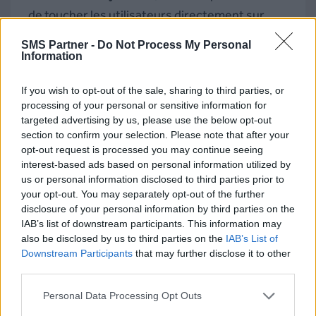
de toucher les utilisateurs directement sur
leur écran d’accueil, avec des messages
SMS Partner -
Do Not Process My Personal
personnalisés, au bon moment. 70% des
Information
utilisateurs trouvent d’ailleurs que les
If you wish to opt-out of the sale, sharing to third parties, or
notifications push sont extrêmement utiles.
processing of your personal or sensitive information for
Mais attention : le taux d’abonnement est bien
targeted advertising by us, please use the below opt-out
section to confirm your selection. Please note that after your
meilleur pour les SMS que pour les notifications
opt-out request is processed you may continue seeing
push (seulement entre 0,5 et 15% selon le
interest-based ads based on personal information utilized by
secteur d’activité et l’appareil, d’après
us or personal information disclosed to third parties prior to
your opt-out. You may separately opt-out of the further
servicesmobiles.fr).
disclosure of your personal information by third parties on the
IAB’s list of downstream participants. This information may
also be disclosed by us to third parties on the
IAB’s List of
Downstream Participants
that may further disclose it to other
third parties.
Personal Data Processing Opt Outs