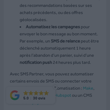
des recommandations basées sur ses
achats précédents, ou des offres
géolocalisées.
Automatisez les campagnes
pour
envoyer le bon message au bon moment.
Par exemple, un
SMS de relance
peut être
déclenché automatiquement 1 heure
après l’abandon d’un panier, suivi d’une
notification push
24 heures plus tard.
Avec SMS Partner, vous pouvez automatiser
certains envois de SMS ou connecter votre
compte à des outils d’automatisation :
Make
,
Zapier
, un CRM comme
Hubspot
ou un CMS
5.0
30 avis
comme
Shopify
.