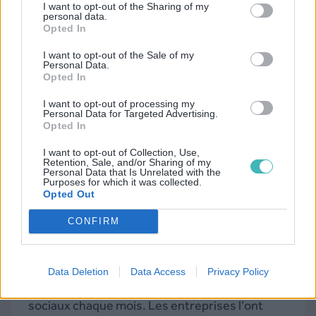
I want to opt-out of the Sharing of my
personal data.
Opted In
I want to opt-out of the Sale of my
Personal Data.
Opted In
De leur côté, les
réseaux sociaux
jouent un rôle
I want to opt-out of processing my
Personal Data for Targeted Advertising.
clé dans le parcours d’achat :
75,7% des
Opted In
Français
les consultent quotidiennement via
I want to opt-out of Collection, Use,
leur smartphone, ce qui en fait un terrain fertile
Retention, Sale, and/or Sharing of my
Personal Data that Is Unrelated with the
pour le social commerce (Digital Report France
Purposes for which it was collected.
Opted Out
2025). Bien que Facebook reste leader,
YouTube, Instagram et TikTok
affichent une
CONFIRM
belle progression. WhatsApp est également de
plus en plus utilisé par les marques. En
Data Deletion
Data Access
Privacy Policy
moyenne, les Français utilisent 5,8 réseaux
sociaux chaque mois. Les entreprises l’ont