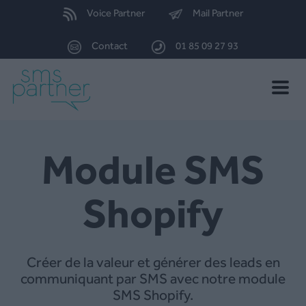
Voice Partner
Mail Partner
Contact
01 85 09 27 93
Toggle
naviga
Module SMS
Shopify
Créer de la valeur et générer des leads en
communiquant par SMS avec notre module
SMS Shopify.