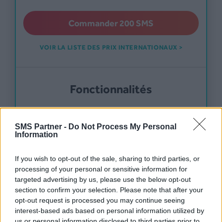
Commander
200
SMS
VOIR LA LISTE DES PRIX INTERNATIONAUX >
Fonctionnalités
20 SMS offerts
à partir de 200 SMS
SMS Partner -
Do Not Process My Personal
Information
Envoi instantané ou différé
If you wish to opt-out of the sale, sharing to third parties, or
Personnalisation du contenu
processing of your personal or sensitive information for
targeted advertising by us, please use the below opt-out
Réponse STOP
section to confirm your selection. Please note that after your
opt-out request is processed you may continue seeing
Stop SMS
interest-based ads based on personal information utilized by
us or personal information disclosed to third parties prior to