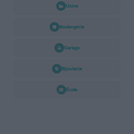
Usine
Boulangerie
Garage
Bijouterie
École