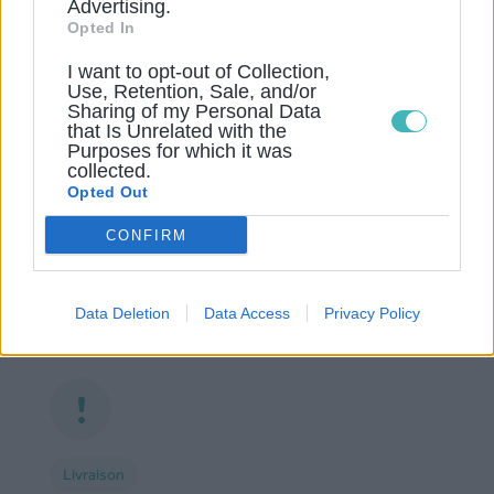
Advertising.
Opted In
I want to opt-out of Collection,
Use, Retention, Sale, and/or
Sharing of my Personal Data
that Is Unrelated with the
Mise à jour
Purposes for which it was
collected.
La base est actualisée en continu
Opted Out
Numéros invalides, désinscriptions et
CONFIRM
changements de poste sont mis à jour
régulièrement pour garantir des contacts
Data Deletion
Data Access
Privacy Policy
actifs.
Livraison