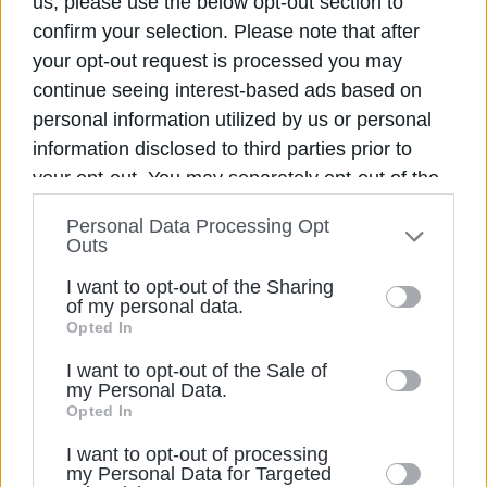
us, please use the below opt-out section to
Collecte
confirm your selection. Please note that after
Le contact donne son consentement
your opt-out request is processed you may
continue seeing interest-based ads based on
Via cartes de fidélité, salons professionnels,
personal information utilized by us or personal
abonnements à des magazines spécialisés ou
information disclosed to third parties prior to
enquêtes.
your opt-out. You may separately opt-out of the
further disclosure of your personal information
Personal Data Processing Opt
by third parties on the IAB’s list of downstream
Outs
participants. This information may also be
I want to opt-out of the Sharing
disclosed by us to third parties on the
IAB’s List
of my personal data.
Vérification
of Downstream Participants
that may further
Opted In
disclose it to other third parties.
Chaque numéro est contrôlé
I want to opt-out of the Sale of
my Personal Data.
Vérification du numéro, du secteur d’activité
Opted In
et des informations professionnelles
I want to opt-out of processing
associées.
my Personal Data for Targeted