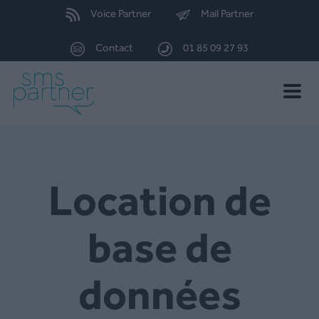
Voice Partner
Mail Partner
Contact
01 85 09 27 93
Toggle
naviga
Location de
base de
données