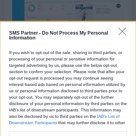
SMS Partner -
Do Not Process My Personal
Information
Tarification
If you wish to opt-out of the sale, sharing to third parties, or
processing of your personal or sensitive information for
targeted advertising by us, please use the below opt-out
Tarifs SMS Partner
section to confirm your selection. Please note that after your
opt-out request is processed you may continue seeing
SMS Partner utilise un système de
crédits
interest-based ads based on personal information utilized by
prépayés
, sans abonnement ni engagement.
us or personal information disclosed to third parties prior to
your opt-out. You may separately opt-out of the further
En France, le coût est de
0,049 € par SMS
, soit
disclosure of your personal information by third parties on the
environ
10 € pour 200 SMS
. Les tarifs varient
IAB’s list of downstream participants. This information may
selon le pays de destination : par exemple,
0,08
also be disclosed by us to third parties on the
IAB’s List of
Downstream Participants
that may further disclose it to other
€ en Belgique
ou
0,03 € au Portugal
(plus de 220
third parties.
pays sont couverts). À l’inscription,
20 SMS