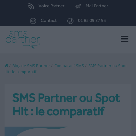
Voice Partner
Mail Partner
Contact
01 85 09 27 93
Toggle
naviga
/
Blog de SMS Partner
/
Comparatif SMS
/
SMS Partner ou Spot
Hit : le comparatif
SMS Partner ou Spot
Hit : le comparatif