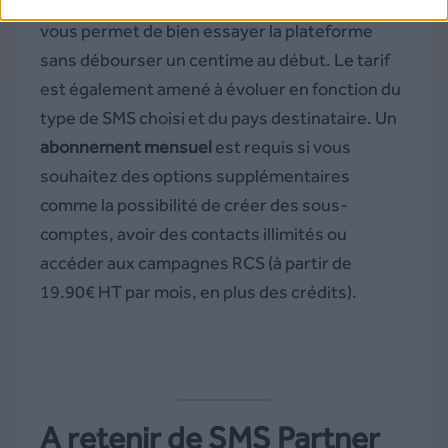
de crédits offerts à l’inscription : 100, ce qui
vous permet de bien essayer la plateforme
sans débourser un centime au début. Le tarif
est également amené à évoluer en fonction du
type de SMS choisi et du pays destinataire. Un
abonnement mensuel
est requis si vous
souhaitez des options supplémentaires
comme la possibilité de créer des sous-
comptes, avoir des contacts illimités ou
accéder aux campagnes RCS (à partir de
19.90€ HT par mois, en plus des crédits).
A retenir de SMS Partner