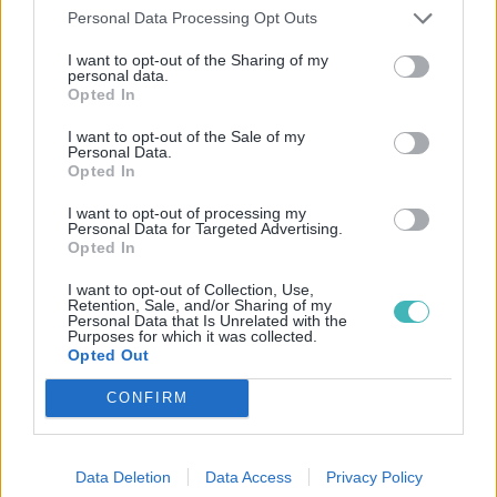
Personal Data Processing Opt Outs
gratuits
sont offerts pour tester la plateforme.
Les crédits achetés n’ont
pas de date
I want to opt-out of the Sharing of my
personal data.
d’expiration
.
Opted In
I want to opt-out of the Sale of my
Tarifs Spot Hit
Personal Data.
Opted In
Spot Hit communique beaucoup sur ses tarifs
I want to opt-out of processing my
Personal Data for Targeted Advertising.
intéressants, “à partir de 0,039€ HT par SMS”.
Opted In
Néanmoins, ce tarif est valable uniquement si
I want to opt-out of Collection, Use,
vous envoyez plus d’un million de messages
Retention, Sale, and/or Sharing of my
Personal Data that Is Unrelated with the
par mois – peu de chance que ça arrive, n’est-
Purposes for which it was collected.
Opted Out
ce pas ? La réalité se situe plutôt ici :
0,059€ HT
CONFIRM
par SMS,
en envoyant entre 100 et 10 000 SMS
par mois. Les tarifs sont ensuite légèrement
dégressifs. Un bon point pour eux, le nombre
Data Deletion
Data Access
Privacy Policy