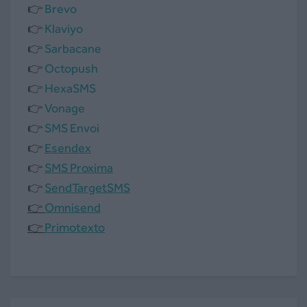
👉
Brevo
👉
Klaviyo
👉
Sarbacane
👉
Octopush
👉
HexaSMS
👉
Vonage
👉
SMS Envoi
👉
Esendex
👉
SMS Proxima
👉
SendTargetSMS
👉
Omnisend
👉
Primotexto