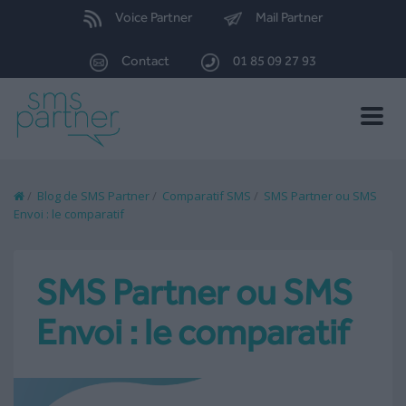
Voice Partner
Mail Partner
Contact
01 85 09 27 93
Toggle
naviga
/
Blog de SMS Partner
/
Comparatif SMS
/
SMS Partner ou SMS
Envoi : le comparatif
SMS Partner ou SMS
Envoi : le comparatif