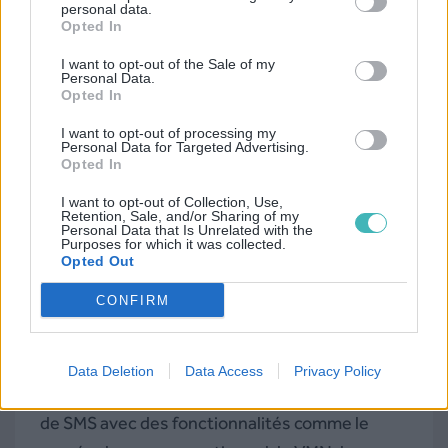
personal data.
À l’inscription,
20 SMS sont offerts
pour tester
Opted In
le service, et il n’y a pas de date limite
I want to opt-out of the Sale of my
d’utilisation des crédits. Cela permet une
Personal Data.
Opted In
gestion flexible du budget, sans contrainte de
I want to opt-out of processing my
temps.
Personal Data for Targeted Advertising.
Opted In
Tarifs SMS Envoi
I want to opt-out of Collection, Use,
Retention, Sale, and/or Sharing of my
Personal Data that Is Unrelated with the
SMS Envoi propose deux modèles de
Purposes for which it was collected.
Opted Out
tarification : des
forfaits mensuels
et des
CONFIRM
recharges prépayées
. Il n’y a pas de SMS
offerts pour tester la plateforme, en revanche.
Data Deletion
Data Access
Privacy Policy
Les forfaits mensuels incluent un nombre fixe
de SMS avec des fonctionnalités comme le