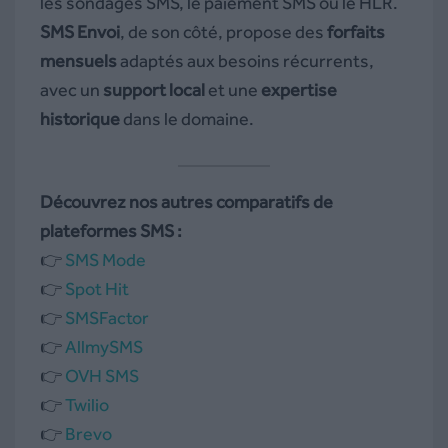
les sondages SMS, le paiement SMS ou le HLR.
SMS Envoi
, de son côté, propose des
forfaits
mensuels
adaptés aux besoins récurrents,
avec un
support local
et une
expertise
historique
dans le domaine.
Découvrez nos autres comparatifs de
plateformes SMS :
👉
SMS Mode
👉
Spot Hit
👉
SMSFactor
👉
AllmySMS
👉
OVH SMS
👉
Twilio
👉
Brevo