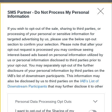
SMS Partner -
Do Not Process My Personal
Information
If you wish to opt-out of the sale, sharing to third parties, or
Tarification
processing of your personal or sensitive information for
targeted advertising by us, please use the below opt-out
section to confirm your selection. Please note that after your
Tarifs SMS Partner
opt-out request is processed you may continue seeing
interest-based ads based on personal information utilized by
SMS Partner fonctionne avec un système de
us or personal information disclosed to third parties prior to
your opt-out. You may separately opt-out of the further
crédits prépayés, sans abonnement ni
disclosure of your personal information by third parties on the
engagement
. En France, le tarif par SMS est de
IAB’s list of downstream participants. This information may
0,049€ HT
, soit
9,80€ HT pour un pack de 200
also be disclosed by us to third parties on the
IAB’s List of
Downstream Participants
that may further disclose it to other
SMS
. Les prix varient selon le pays de
third parties.
destination : par exemple,
0,08€ en Belgique
Personal Data Processing Opt Outs
ou
0,03€ au Portugal
.
I want to opt-out of the Sharing of my