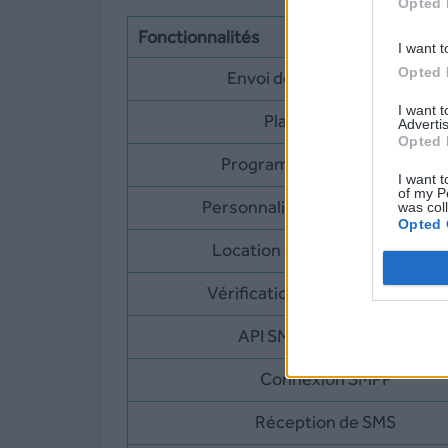
Opted 
Fonctionnalités
I want t
Opted 
Envoi de campagnes SMS
I want 
Plateforme web
Advertis
Opted 
Programmation des envois
I want t
of my P
Personnalisation des message
was col
Opted 
Location de base de données
Vérification de numéros – HLR
API SMS (HTTP / REST)
Connexion SMPP
Réception de SMS