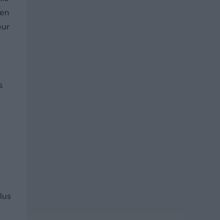
 en
eur
s
s
lus