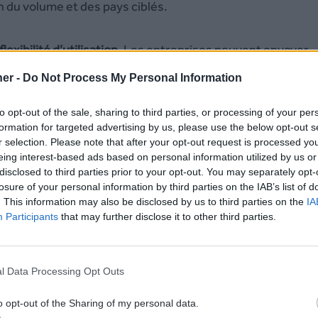
n du volume et des pays ciblés.
flexibilité d’utilisation
. Les entreprises peuvent envoyer
espace client, sans compétence technique, ou via une
API
er -
Do Not Process My Personal Information
utils existants (CRM, applications métiers, etc.).
to opt-out of the sale, sharing to third parties, or processing of your per
formation for targeted advertising by us, please use the below opt-out s
d
, cette solution s’intègre naturellement avec les autres
r selection. Please note that after your opt-out request is processed y
VoIP ou les messageries professionnelles. Bien que son
eing interest-based ads based on personal information utilized by us or
disclosed to third parties prior to your opt-out. You may separately opt-
iques comparées à des plateformes spécialisées, OVH SMS 
losure of your personal information by third parties on the IAB’s list of
. This information may also be disclosed by us to third parties on the
IA
Participants
that may further disclose it to other third parties.
l Data Processing Opt Outs
SMS Partner ou OVH SMS ?
o opt-out of the Sharing of my personal data.