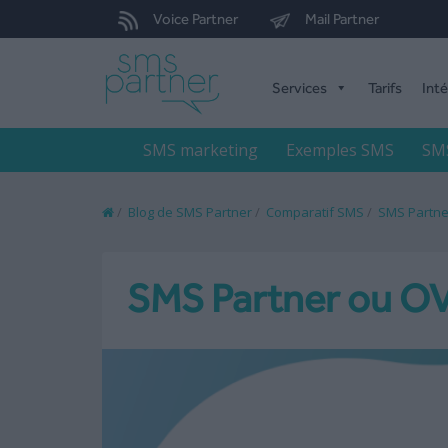
Voice Partner
Mail Partner
Services
Tarifs
Int
SMS marketing
Exemples SMS
SMS
/
Blog de SMS Partner
/
Comparatif SMS
/
SMS Partne
SMS Partner ou OV