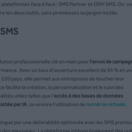
x plateformes face à face : SMS Partner et OVH SMS. On v
tre les deux outils, sans promesses ou jargon inutile.
s SMS
ution professionnelle clé en main pour
l’envoi de campag
rformance. Avec un taux d’ouverture excellent de 95 % et u
 220 pays, elle permet aux entreprises de toucher leur
facilite la création, la personnalisation et le suivi des
ités utiles telles que l’
accès à des bases de données
istée par IA
, ou encore l’utilisation de
numéros virtuels
.
tingue par une délivrabilité optimisée avec les SMS premi
 des messages. La plateforme intègre également des out