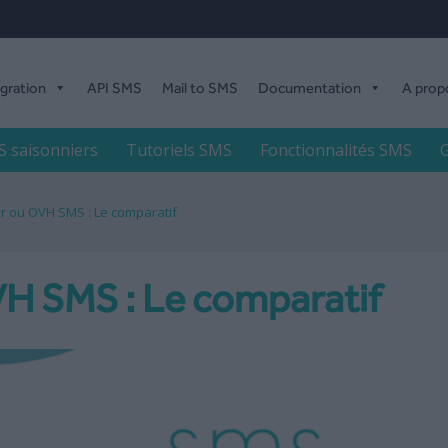
égration
API SMS
Mail to SMS
Documentation
A prop
 saisonniers
Tutoriels SMS
Fonctionnalités SMS
G
r ou OVH SMS : Le comparatif
H SMS : Le comparatif