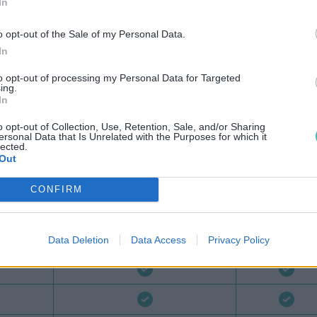
In
SMS Partner
OVH SMS
o opt-out of the Sale of my Personal Data.
In
to opt-out of processing my Personal Data for Targeted
ing.
In
o opt-out of Collection, Use, Retention, Sale, and/or Sharing
ersonal Data that Is Unrelated with the Purposes for which it
s
lected.
Out
CONFIRM
Data Deletion
Data Access
Privacy Policy