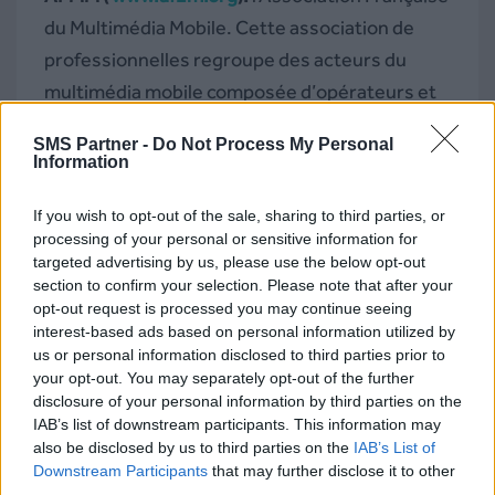
du Multimédia Mobile. Cette association de
professionnelles regroupe des acteurs du
multimédia mobile composée d’opérateurs et
d’associations (ACSEL, GESTE, MMA France).
SMS Partner -
Do Not Process My Personal
Twitter :
@MyAFMM
Information
If you wish to opt-out of the sale, sharing to third parties, or
MMA France (www.mmaf.fr):
La Mobile
processing of your personal or sensitive information for
Marketing Association France est la seule
targeted advertising by us, please use the below opt-out
Association dédiée au Marketing, à la Publicité,
section to confirm your selection. Please note that after your
opt-out request is processed you may continue seeing
au CRM et au Commerce sur smartphones,
interest-based ads based on personal information utilized by
tablettes et objets connectés. Twitter :
us or personal information disclosed to third parties prior to
your opt-out. You may separately opt-out of the further
@MMAFrance_Asso
disclosure of your personal information by third parties on the
IAB’s list of downstream participants. This information may
La French Mobile (
www.lafrenchmobile.com
)
also be disclosed by us to third parties on the
IAB’s List of
Downstream Participants
that may further disclose it to other
:
Depuis 2010 La French Mobile est la
third parties.