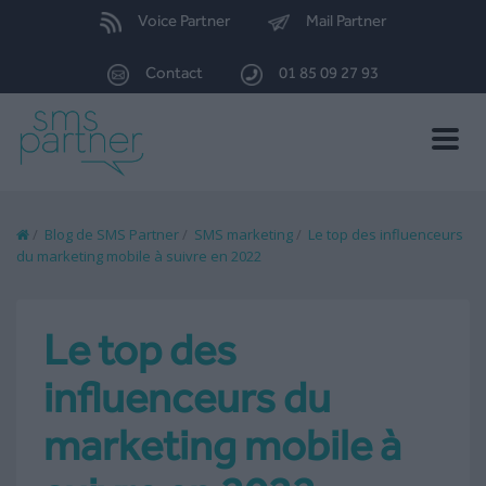
Voice Partner
Mail Partner
Contact
01 85 09 27 93
Toggle
naviga
/
Blog de SMS Partner
/
SMS marketing
/
Le top des influenceurs
du marketing mobile à suivre en 2022
Le top des
influenceurs du
marketing mobile à