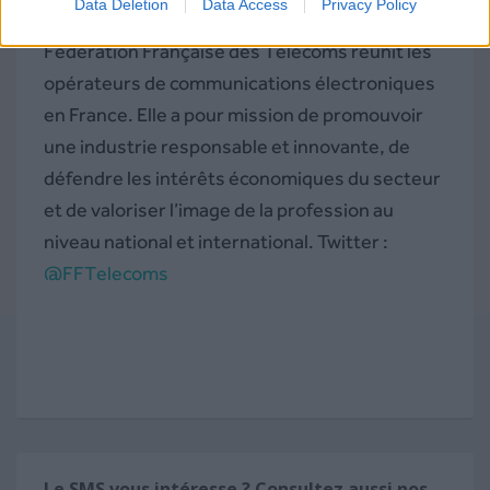
Data Deletion
Data Access
Privacy Policy
(
www.fftelecoms.org
) :
Née à la fin 2007, la
Fédération Française des Télécoms réunit les
opérateurs de communications électroniques
en France. Elle a pour mission de promouvoir
une industrie responsable et innovante, de
défendre les intérêts économiques du secteur
et de valoriser l’image de la profession au
niveau national et international. Twitter :
@FFTelecoms
Le SMS vous intéresse ? Consultez aussi nos