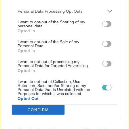
première communauté
au service de
Personal Data Processing Opt Outs
l’écosystème mobile. Son ojectif est de
permettre aux entreprises
de recruter de
I want to opt-out of the Sharing of my
personal data.
nouveaux collaborateurs, trouver des
Opted In
partenaires industriels dans le domaine du
I want to opt-out of the Sale of my
Personal Data.
mobile. Twitter :
@lafrenchmobile
Opted In
I want to opt-out of processing my
Personal Data for Targeted Advertising.
Les syndicats d’opérateurs
Opted In
en télécommunication
I want to opt-out of Collection, Use,
Retention, Sale, and/or Sharing of my
Personal Data that Is Unrelated with the
ARCEP (
www.arcep.fr
):
Autorité de régulation
Purposes for which it was collected.
Opted Out
des communications électroniques et des
postes. Twitter :
@arcep
CONFIRM
Fédération Française des Télécoms