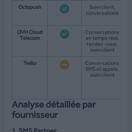
Octopush
Suivi client,
conversations
d
OVH Cloud
Conversations
1
Telecom
en temps réel,
l
rendez-vous,
suivi client
Twilio
Conversations
SMS et appels,
gr
suivi client
4
c
Analyse détaillée par
fournisseur
1. SMS Partner