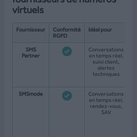
virtuels
Fournisseur
Conformité
Idéal pour
Ta
RGPD
SMS
Conversations
15
Partner
en temps réel,
suivi client,
E
alertes
techniques
R
SMSmode
Conversations
en temps réel,
rendez-vous,
M
SAV
u
S