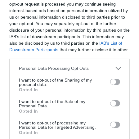
en France, conformité RGPD.
opt-out request is processed you may continue seeing
interest-based ads based on personal information utilized by
Intégration CRM et logiciels
us or personal information disclosed to third parties prior to
métier facile avec l’API OVH Cloud.
your opt-out. You may separately opt-out of the further
disclosure of your personal information by third parties on the
Tarifs
:
IAB’s list of downstream participants. This information may
10€/mois pour le numéro virtuel (50
also be disclosed by us to third parties on the
IAB’s List of
crédits SMS offerts par mois). 0,06€ /
Downstream Participants
that may further disclose it to other
third parties.
SMS.
Cible
:
Personal Data Processing Opt Outs
Clients OVH, TPE/PME.
I want to opt-out of the Sharing of my
personal data.
5. Twilio
Opted In
I want to opt-out of the Sale of my
Fonctionnalités
:
Personal Data.
Opted In
Portage
I want to opt-out of processing my
Personal Data for Targeted Advertising.
Automatisation
Opted In
Réception SMS