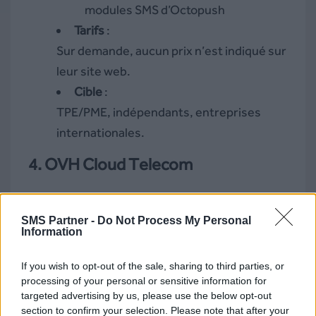
modules SMS d’Octopush
Tarifs
:
Sur demande, aucun prix n’est indiqué sur
leur site web.
Cible
:
TPE/PME, indépendants, entreprises
internationales.
4.
OVH Cloud Telecom
Fonctionnalités
:
SMS Partner -
Do Not Process My Personal
Time2Chat
Information
Automatisation
If you wish to opt-out of the sale, sharing to third parties, or
Points forts
:
processing of your personal or sensitive information for
targeted advertising by us, please use the below opt-out
Solution française, data centers
section to confirm your selection. Please note that after your