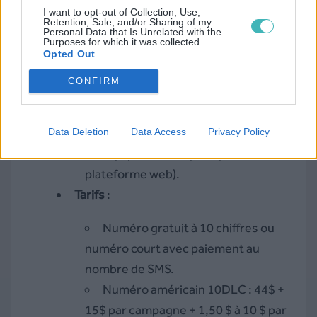
I want to opt-out of Collection, Use,
Réception d’appels
Retention, Sale, and/or Sharing of my
Personal Data that Is Unrelated with the
Points forts
:
Purposes for which it was collected.
Opted Out
Numéros virtuels dans
100 pays
.
CONFIRM
Numéros courts disponibles aux
Etats-Unis, Canada et Royaume-Uni.
API SMS robuste, parfaite pour
Data Deletion
Data Access
Privacy Policy
les équipes techniques (pas de
plateforme web).
Tarifs
:
Numéro gratuit à 10 chiffres ou
numéro court avec paiement au
nombre de SMS.
Numéro américain 10DLC : 44$ +
15$ par campagne + 1,50 $ à 10 $ par