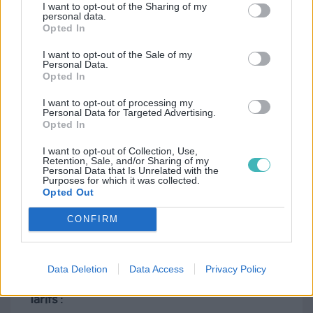
I want to opt-out of the Sharing of my
personal data.
Fonctionnalités limitées
: Pas de
Opted In
vérification de numéros (HLR), pas de
I want to opt-out of the Sale of my
numéros virtuels, pas de sondages SMS.
Personal Data.
Opted In
Tarifs dégressifs uniquement pour les
très gros volumes
(0,059 €/SMS pour 100
I want to opt-out of processing my
Personal Data for Targeted Advertising.
à 10 000 SMS/mois).
Opted In
I want to opt-out of Collection, Use,
Retention, Sale, and/or Sharing of my
Personal Data that Is Unrelated with the
Purposes for which it was collected.
Opted Out
CONFIRM
Data Deletion
Data Access
Privacy Policy
Tarifs
: