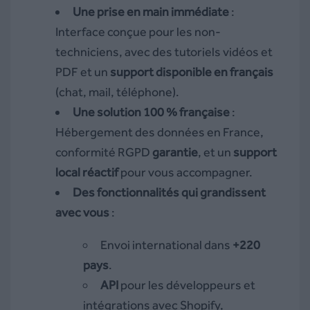
Une prise en main immédiate
:
Interface conçue pour les non-
techniciens, avec des tutoriels vidéos et
PDF et un
support disponible en français
(chat, mail, téléphone).
Une solution 100 % française
:
Hébergement des données en France,
conformité RGPD
garantie
, et un
support
local réactif
pour vous accompagner.
Des fonctionnalités qui grandissent
avec vous
:
Envoi international dans
+
220
pays
.
API
pour les développeurs et
intégrations avec Shopify,