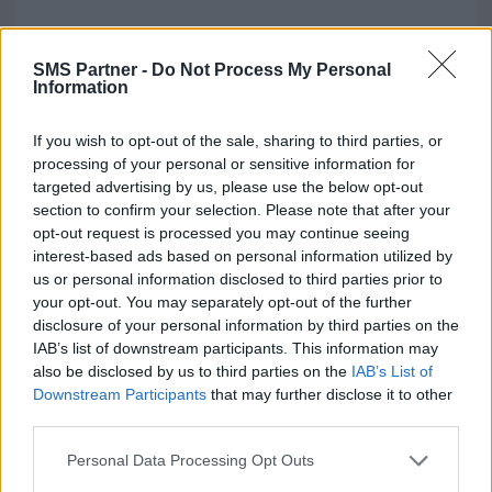
4. Spot Hit
SMS Partner -
Do Not Process My Personal
Information
Points forts
:
If you wish to opt-out of the sale, sharing to third parties, or
processing of your personal or sensitive information for
Interface simple
: Idéale pour les
targeted advertising by us, please use the below opt-out
section to confirm your selection. Please note that after your
débutants, sans compétences
opt-out request is processed you may continue seeing
techniques requises.
interest-based ads based on personal information utilized by
100 SMS offerts
à l’inscription pour
us or personal information disclosed to third parties prior to
your opt-out. You may separately opt-out of the further
tester la plateforme.
disclosure of your personal information by third parties on the
Multicanal
: Gestion des SMS, RCS,
IAB’s list of downstream participants. This information may
also be disclosed by us to third parties on the
IAB’s List of
emails et messages vocaux depuis une
Downstream Participants
that may further disclose it to other
seule interface.
third parties.
Points faibles
:
Personal Data Processing Opt Outs