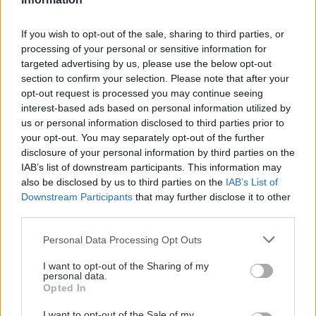
If you wish to opt-out of the sale, sharing to third parties, or
processing of your personal or sensitive information for
targeted advertising by us, please use the below opt-out
section to confirm your selection. Please note that after your
opt-out request is processed you may continue seeing
interest-based ads based on personal information utilized by
Comment faire ?
us or personal information disclosed to third parties prior to
your opt-out. You may separately opt-out of the further
disclosure of your personal information by third parties on the
Utilisez un
fournisseur RCS
comme SMS
IAB’s list of downstream participants. This information may
Partner pour envoyer des messages RCS en
also be disclosed by us to third parties on the
IAB’s List of
masse. Les développeurs peuvent aussi
Downstream Participants
that may further disclose it to other
third parties.
l’intégrer via une
API RCS
. Inscrivez-vous
gratuitement sur notre plateforme et
Personal Data Processing Opt Outs
remplissez notre questionnaire d’inscription
I want to opt-out of the Sharing of my
personal data.
RCS. N’hésitez pas à nous contacter en cas de
Opted In
question ou à
télécharger notre tutoriel RCS
I want to opt-out of the Sale of my