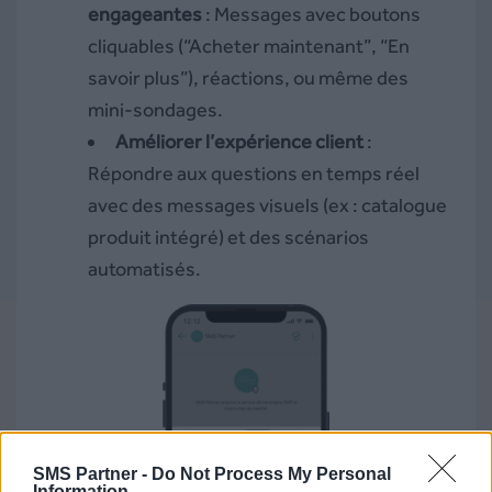
engageantes
: Messages avec boutons
cliquables (“Acheter maintenant”, “En
savoir plus”), réactions, ou même des
mini-sondages.
Améliorer l’expérience client
:
Répondre aux questions en temps réel
avec des messages visuels (ex : catalogue
produit intégré) et des scénarios
automatisés.
SMS Partner -
Do Not Process My Personal
Information