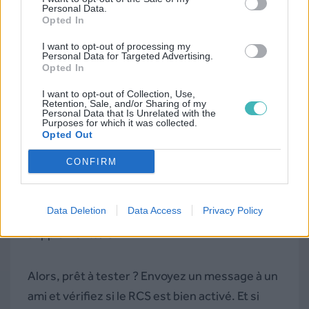
pour disposer d’un agent RCS facilement.
Personal Data.
Opted In
I want to opt-out of processing my
Personal Data for Targeted Advertising.
Opted In
I want to opt-out of Collection, Use,
Retention, Sale, and/or Sharing of my
Personal Data that Is Unrelated with the
Purposes for which it was collected.
L’activation RCS prend à peine
2 minutes
sur
Opted Out
Android et iOS (sous réserve de compatibilité),
CONFIRM
et les gains en termes d’expérience utilisateur
sont immédiats :
médias HD, réactions,
Data Deletion
Data Access
Privacy Policy
accusés de lecture
, le tout sans application
supplémentaire.
Alors, prêt à tester ? Envoyez un message à un
ami et vérifiez si le RCS est bien activé. Et si