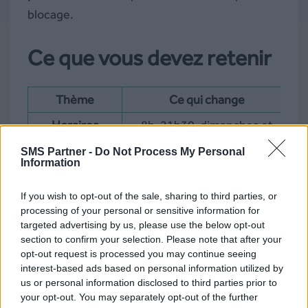
blocage.
Ce que vous devez retenir
Thème
Ce qui change
Horaires
8h-21h30, dimanches et
P
jours fériés tolérés (non
u
recommandés)
SMS Partner -
Do Not Process My Personal
Information
Consentement
Opt-in unique pour SMS et
RCS
If you wish to opt-out of the sale, sharing to third parties, or
processing of your personal or sensitive information for
Désinscription
STOP, URL ou bouton RCS –
targeted advertising by us, please use the below opt-out
traitement immédiat
section to confirm your selection. Please note that after your
opt-out request is processed you may continue seeing
interest-based ads based on personal information utilized by
OADC
11 caractères max,
alphanumériques,
us or personal information disclosed to third parties prior to
identification claire
your opt-out. You may separately opt-out of the further