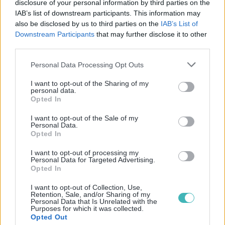
disclosure of your personal information by third parties on the
Secteurs
Interdiction CBD, contenus
IAB’s list of downstream participants. This information may
sensibles
adultes, jeux non régulés
also be disclosed by us to third parties on the
IAB’s List of
c
Downstream Participants
that may further disclose it to other
third parties.
Responsabilité
Chaque acteur responsable
de ses pratiques et de celles
p
Personal Data Processing Opt Outs
de ses partenaires
I want to opt-out of the Sharing of my
personal data.
Opted In
La Charte Business Messaging 2026 est une
I want to opt-out of the Sale of my
Personal Data.
bonne nouvelle pour le secteur
. Elle clarifie les
Opted In
règles, renforce la confiance des
I want to opt-out of processing my
consommateurs et limite les abus. C’est
Personal Data for Targeted Advertising.
Opted In
l’occasion de
revoir vos processus
, de
I want to opt-out of Collection, Use,
simplifier la gestion des opt-in
et d’
optimiser
Retention, Sale, and/or Sharing of my
Personal Data that Is Unrelated with the
vos campagnes
tout en restant dans les clous !
Purposes for which it was collected.
Opted Out