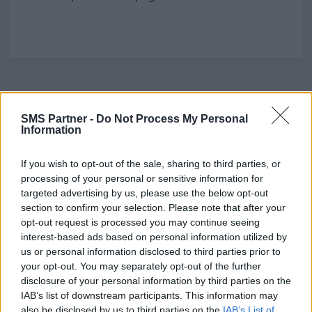
SMS Partner -
Do Not Process My Personal
Information
Essayez SMS Partner
If you wish to opt-out of the sale, sharing to third parties, or
processing of your personal or sensitive information for
SMS Partner est une plateforme française
et
targeted advertising by us, please use the below opt-out
décarbonée 🌳d’envoi de campagnes SMS.
section to confirm your selection. Please note that after your
opt-out request is processed you may continue seeing
Accès gratuit et sans engagement
interest-based ads based on personal information utilized by
20 SMS offerts à l’inscription
us or personal information disclosed to third parties prior to
your opt-out. You may separately opt-out of the further
disclosure of your personal information by third parties on the
Tester gratuitement
IAB’s list of downstream participants. This information may
also be disclosed by us to third parties on the
IAB’s List of