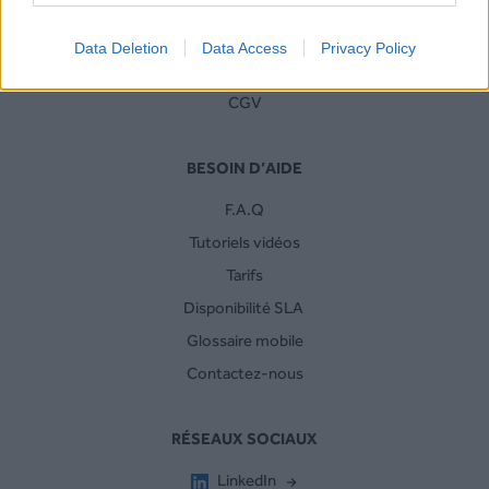
Plateforme décarbonée
Data Deletion
Data Access
Privacy Policy
Service SMS
CGV
BESOIN D’AIDE
F.A.Q
Tutoriels vidéos
Tarifs
Disponibilité SLA
Glossaire mobile
Contactez-nous
RÉSEAUX SOCIAUX
LinkedIn