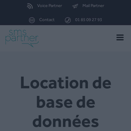
Voice Partner
Mail Partner
Contact
01 85 09 27 93
Toggle
naviga
Location de
base de
données