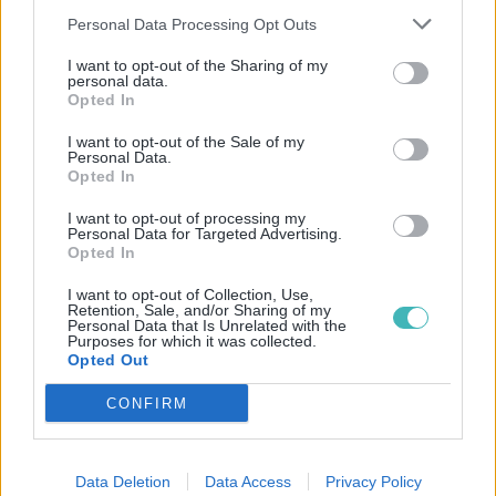
Type de restaurant
Personal Data Processing Opt Outs
I want to opt-out of the Sharing of my
Personnalisez votre ciblage en visant
personal data.
Opted In
des restaurants spécialisés. Maximisez
I want to opt-out of the Sale of my
l’impact de votre communication en
Personal Data.
Opted In
atteignant directement les restaurants
I want to opt-out of processing my
qui correspondent à votre offre. Notre
Personal Data for Targeted Advertising.
Opted In
solution de ciblage vous permet de
transmettre vos campagnes plus
I want to opt-out of Collection, Use,
Retention, Sale, and/or Sharing of my
Personal Data that Is Unrelated with the
efficacement dans le domaine de la
Purposes for which it was collected.
Opted Out
restauration.
CONFIRM
Data Deletion
Data Access
Privacy Policy