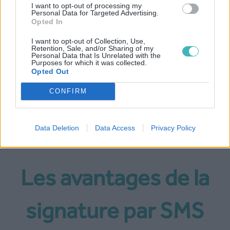
70%
I want to opt-out of processing my
Personal Data for Targeted Advertising.
Opted In
I want to opt-out of Collection, Use,
Retention, Sale, and/or Sharing of my
Des document signés en
Personal Data that Is Unrelated with the
Purposes for which it was collected.
moins de 12 heures
Opted Out
CONFIRM
Data Deletion
Data Access
Privacy Policy
Les avantages de la
signature par SMS