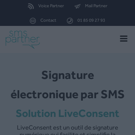
Voice Partner
Mail Partner
Contact
01 85 09 27 93
Toggle
naviga
Signature
électronique par SMS
Solution LiveConsent
LiveConsent est un outil de signature
numérique qui facilite et simplifie la