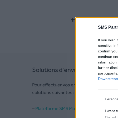
+60
SMS Partn
If you wish 
sensitive in
confirm you
continue se
information 
further disc
Solutions d’envoi de SMS en Mal
participants
Downstream 
Pour effectuer vos envois vers la Malaisie
solutions suivantes :
Persona
–
Plateforme SMS Malaisie
I want t
Opted 