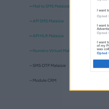
–
Mail to SMS Malaisie
I want t
Opted 
–
API SMS Malaisie
I want 
Advertis
Opted 
–
API HLR Malaisie
I want t
of my P
was col
–
Numéro Virtuel Malaisie
Opted 
– SMS OTP Malaisie
– Module CRM