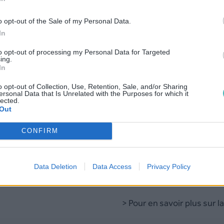
Vérification HLR (Malaisi
o opt-out of the Sale of my Personal Data.
In
Tar
to opt-out of processing my Personal Data for Targeted
ing.
In
Pour plus de détail,
tarifs
o opt-out of Collection, Use, Retention, Sale, and/or Sharing
ersonal Data that Is Unrelated with the Purposes for which it
lected.
Location de base de donn
Out
Dis
CONFIRM
La location de bases de n
Data Deletion
Data Access
Privacy Policy
légales.
> Pour en savoir plus sur l