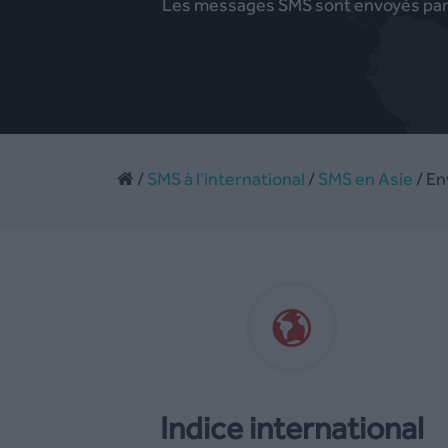
Les messages SMS sont envoyés par dé
/
SMS à l’international
/
SMS en Asie
/ En
Indice international