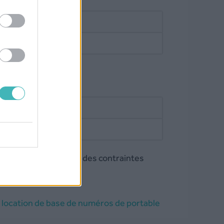
e)
if non trouvé €/SMS
 SMS
ées (Malaisie)
ponible sur demande
uméros est soumise a des contraintes
a
location de base de numéros de portable