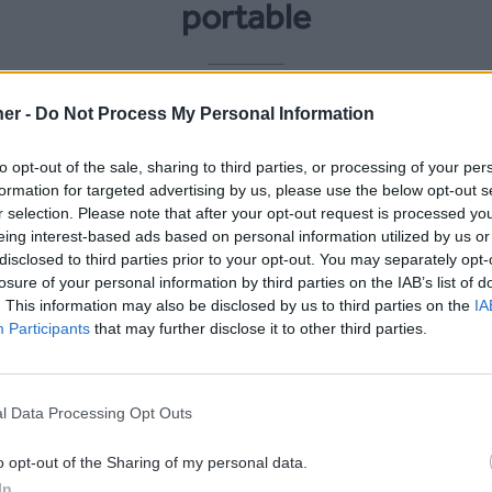
portable
44,997,300(2020)
er -
Do Not Process My Personal Information
to opt-out of the sale, sharing to third parties, or processing of your per
formation for targeted advertising by us, please use the below opt-out s
r selection. Please note that after your opt-out request is processed y
eing interest-based ads based on personal information utilized by us or
disclosed to third parties prior to your opt-out. You may separately opt-
losure of your personal information by third parties on the IAB’s list of
aisie
Tarifs SMS en Malais
. This information may also be disclosed by us to third parties on the
IA
Participants
that may further disclose it to other third parties.
SMS Premium
(Malaisie)
, SMS Partner propose les
Tar
l Data Processing Opt Outs
Pour plus de détail,
tarifs
o opt-out of the Sharing of my personal data.
In