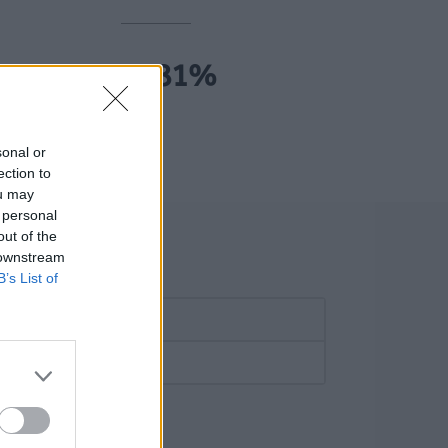
137.81%
sonal or
ection to
ou may
 personal
out of the
 downstream
ie
B’s List of
if non trouvé €/SMS
 SMS