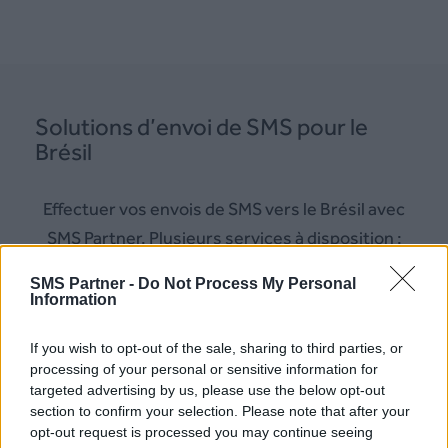
Solutions d’envoi de SMS pour le
Brésil
Effectuer vos envois de SMS vers le Brésil avec
SMS Partner. Plusieurs services à disposition :
SMS Partner -
Do Not Process My Personal
–
Plateforme SMS Brésil
Information
–
Mail to SMS Brésil
If you wish to opt-out of the sale, sharing to third parties, or
–
API SMS Brésil
processing of your personal or sensitive information for
–
API HLR Brésil
targeted advertising by us, please use the below opt-out
section to confirm your selection. Please note that after your
–
Numéro Virtuel Brésil
opt-out request is processed you may continue seeing
– SMS OTP Brésil