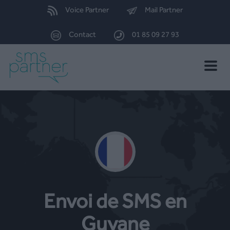
Voice Partner
Mail Partner
Contact
01 85 09 27 93
Toggle
naviga
Envoi de SMS en
Guyane