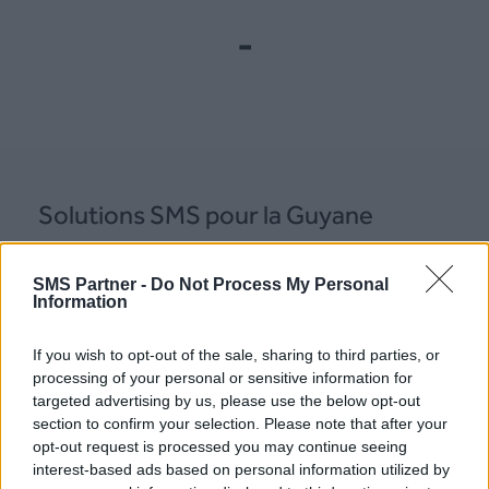
-
Solutions SMS pour la Guyane
Pour effectuer vos envois en Guyane, SMS
SMS Partner -
Do Not Process My Personal
Information
Partner propose les solutions suivantes :
If you wish to opt-out of the sale, sharing to third parties, or
–
Plateforme SMS Guyane
processing of your personal or sensitive information for
targeted advertising by us, please use the below opt-out
–
Mail to SMS Guyane
section to confirm your selection. Please note that after your
–
API SMS Guyane
opt-out request is processed you may continue seeing
–
API HLR Guyane
interest-based ads based on personal information utilized by