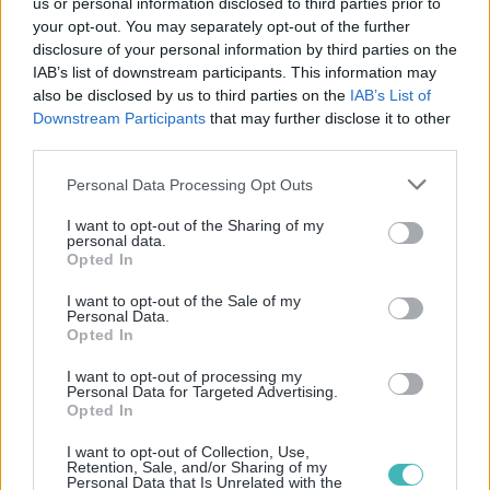
us or personal information disclosed to third parties prior to
–
Numéro Virtuel Guyane
your opt-out. You may separately opt-out of the further
– SMS OTP Guyane
disclosure of your personal information by third parties on the
IAB’s list of downstream participants. This information may
– Module CRM
also be disclosed by us to third parties on the
IAB’s List of
Downstream Participants
that may further disclose it to other
Tarifs SMS en Guyane
third parties.
Personal Data Processing Opt Outs
SMS Premium
(Guyane)
I want to opt-out of the Sharing of my
personal data.
0.094 €/SMS
Opted In
I want to opt-out of the Sale of my
Pour plus de détail,
tarifs SMS
Personal Data.
Opted In
I want to opt-out of processing my
Vérification HLR (Guyane)
Personal Data for Targeted Advertising.
Opted In
0.005 €/SMS
I want to opt-out of Collection, Use,
Retention, Sale, and/or Sharing of my
Personal Data that Is Unrelated with the