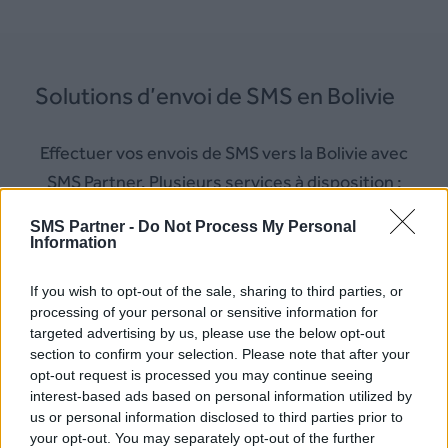
Solutions d’envoi de SMS en Bolivie
Effectuer vos envois de SMS vers la Bolivie avec
SMS Partner. Plusieurs services à disposition :
SMS Partner -
Do Not Process My Personal
–
Plateforme SMS Bolivie
Information
–
Mail to SMS Bolivie
If you wish to opt-out of the sale, sharing to third parties, or
–
API SMS Bolivie
processing of your personal or sensitive information for
–
API HLR Bolivie
targeted advertising by us, please use the below opt-out
section to confirm your selection. Please note that after your
–
Numéro Virtuel Bolivie
opt-out request is processed you may continue seeing
– SMS OTP Bolivie
interest-based ads based on personal information utilized by
– Module CRM
us or personal information disclosed to third parties prior to
your opt-out. You may separately opt-out of the further