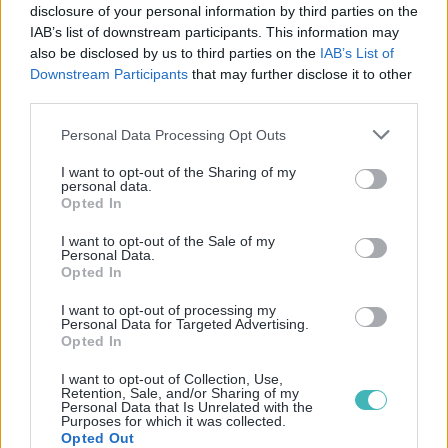
disclosure of your personal information by third parties on the
Tarifs SMS en Bolivie
IAB’s list of downstream participants. This information may
also be disclosed by us to third parties on the
IAB’s List of
Downstream Participants
that may further disclose it to other
SMS Premium
(Bolivie)
third parties.
Tarif non trouvé €/SMS
Personal Data Processing Opt Outs
I want to opt-out of the Sharing of my
Pour plus de détail,
tarifs SMS
personal data.
Opted In
I want to opt-out of the Sale of my
Vérification HLR (Bolivie)
Personal Data.
Opted In
Tarif non trouvé €/SMS
I want to opt-out of processing my
Personal Data for Targeted Advertising.
Opted In
Pour plus de détail,
tarifs SMS
I want to opt-out of Collection, Use,
Retention, Sale, and/or Sharing of my
Personal Data that Is Unrelated with the
Purposes for which it was collected.
Location de base de données (Bolivie)
Opted Out