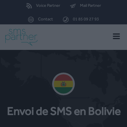
Voice Partner
Mail Partner
Contact
01 85 09 27 93
Toggle
naviga
Envoi de SMS en Bolivie