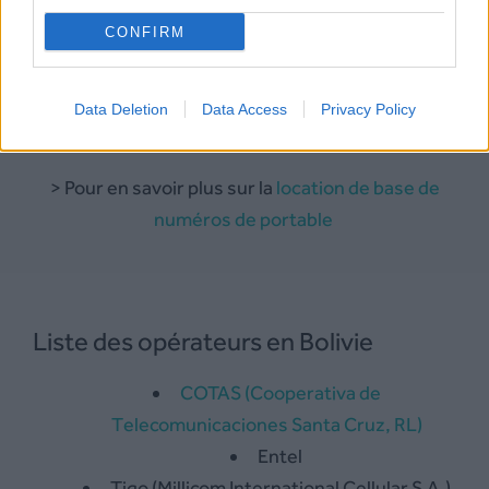
Disponible sur demande
CONFIRM
La location de bases de numéros est soumise a
Data Deletion
Data Access
Privacy Policy
des contraintes légales.
> Pour en savoir plus sur la
location de base de
numéros de portable
Liste des opérateurs en Bolivie
COTAS (Cooperativa de
Telecomunicaciones Santa Cruz, RL)
Entel
Tigo (Millicom International Cellular S.A.)