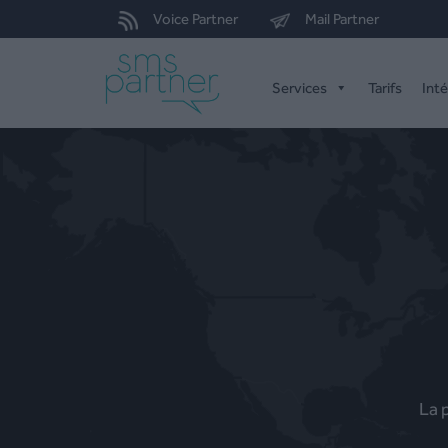
Voice Partner
Mail Partner
Services
Tarifs
Int
La 