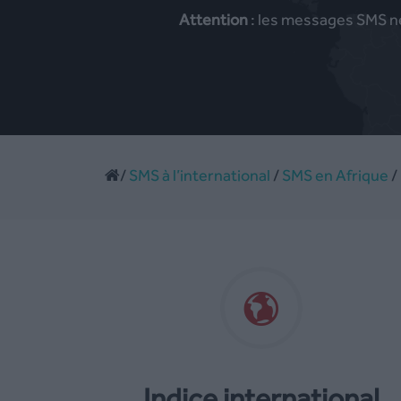
Attention
: les messages SMS ne
/
SMS à l’international
/
SMS en Afrique
/
Indice international