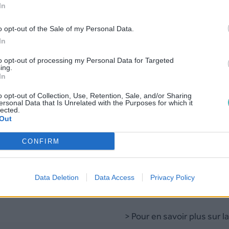
In
o opt-out of the Sale of my Personal Data.
Vérification HLR (Ghana)
In
to opt-out of processing my Personal Data for Targeted
ing.
In
Pour plus de détail,
tarifs
o opt-out of Collection, Use, Retention, Sale, and/or Sharing
ersonal Data that Is Unrelated with the Purposes for which it
lected.
Location de base de don
Out
Dis
CONFIRM
La location de bases de n
Data Deletion
Data Access
Privacy Policy
légales.
> Pour en savoir plus sur l