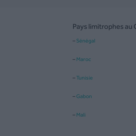
Pays limitrophes au
–
Sénégal
–
Maroc
–
Tunisie
–
Gabon
–
Mali