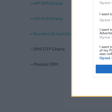
–
API SMS Ghana
Opted 
I want t
–
API HLR Ghana
Opted 
I want 
Advertis
–
Numéro Virtuel Ghana
Opted 
I want t
– SMS OTP Ghana
of my P
was col
Opted 
– Module CRM