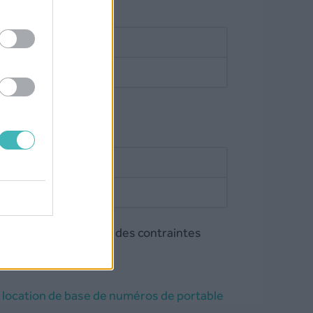
0.005 €/SMS
 SMS
nées (Ghana)
ponible sur demande
uméros est soumise a des contraintes
a
location de base de numéros de portable