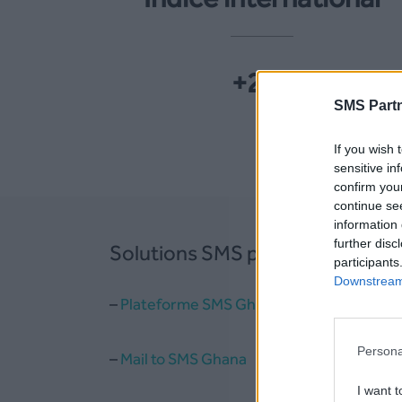
+233
SMS Partn
If you wish 
sensitive in
confirm you
continue se
information 
further disc
Solutions SMS pour le Ghana
participants
Downstream 
–
Plateforme SMS Ghana
Persona
–
Mail to SMS Ghana
I want t