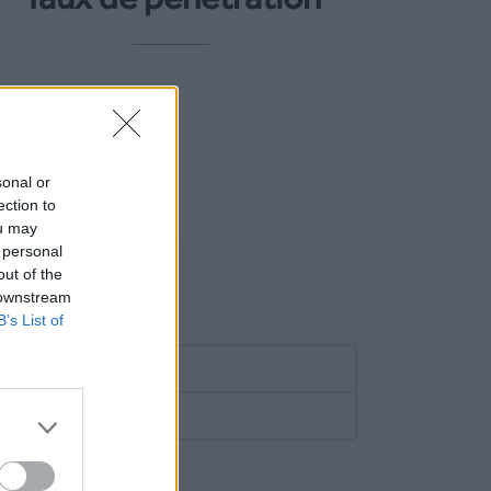
-
sonal or
ection to
ou may
 personal
out of the
 downstream
a
B’s List of
0.215 €/SMS
 SMS