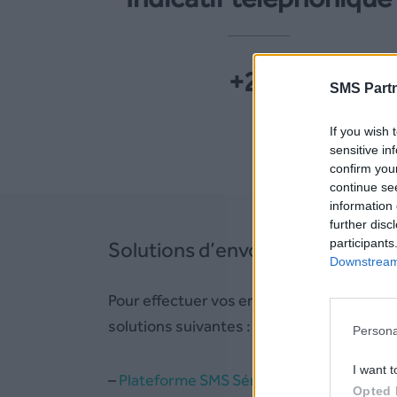
+221
SMS Partn
If you wish 
sensitive in
confirm you
continue se
information 
further disc
participants
Solutions d’envoi de SMS pour l
Downstream 
Pour effectuer vos envois vers le Sénégal
solutions suivantes :
Persona
I want t
–
Plateforme SMS Sénégal
Opted 