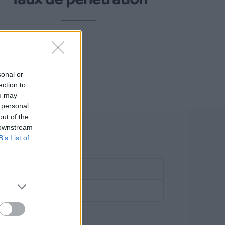
-
sonal or
ection to
ou may
 personal
out of the
 downstream
B’s List of
0.215 €/SMS
 SMS