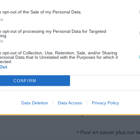
o opt-out of the Sale of my Personal Data.
Vérification HLR (Sénéga
In
to opt-out of processing my Personal Data for Targeted
ing.
In
Pour plus de détail,
tarifs
o opt-out of Collection, Use, Retention, Sale, and/or Sharing
ersonal Data that Is Unrelated with the Purposes for which it
lected.
Out
Location de base de don
CONFIRM
Dis
Data Deletion
Data Access
Privacy Policy
La location de bases de n
légales.
> Pour en savoir plus sur l