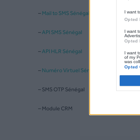
I want t
–
Mail to SMS Sénégal
Opted 
I want 
–
API SMS Sénégal
Advertis
Opted 
–
API HLR Sénégal
I want t
of my P
was col
Opted 
–
Numéro Virtuel Sénégal
– SMS OTP Sénégal
– Module CRM