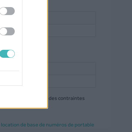
l)
0.005 €/SMS
 SMS
nées (Sénégal)
ponible sur demande
uméros est soumise a des contraintes
a
location de base de numéros de portable