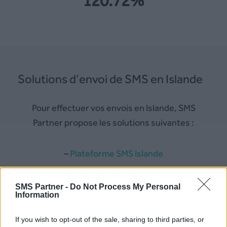
120.72%
Solutions d’envoi de SMS en Islande
Pour effectuer vos envois en Islande, SMS
Partner propose les solutions suivantes :
–
Plateforme SMS Islande
–
Mail to SMS Islande
SMS Partner -
Do Not Process My Personal
Information
–
API SMS Islande
If you wish to opt-out of the sale, sharing to third parties, or