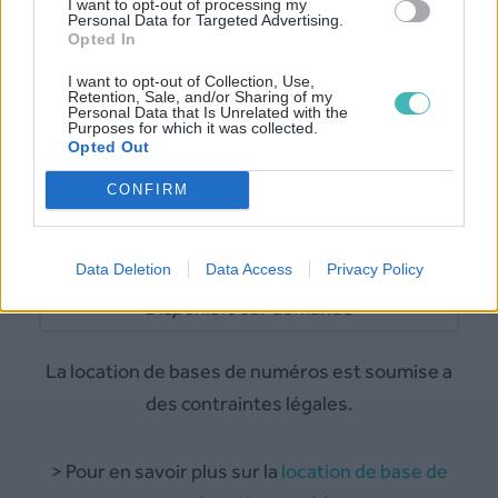
I want to opt-out of processing my
Personal Data for Targeted Advertising.
Opted In
Vérification HLR (Islande)
I want to opt-out of Collection, Use,
Retention, Sale, and/or Sharing of my
Personal Data that Is Unrelated with the
0.005 €/SMS
Purposes for which it was collected.
Opted Out
Pour plus de détail,
tarifs SMS
CONFIRM
Location de base de données (Islande)
Data Deletion
Data Access
Privacy Policy
Disponible sur demande
La location de bases de numéros est soumise a
des contraintes légales.
> Pour en savoir plus sur la
location de base de