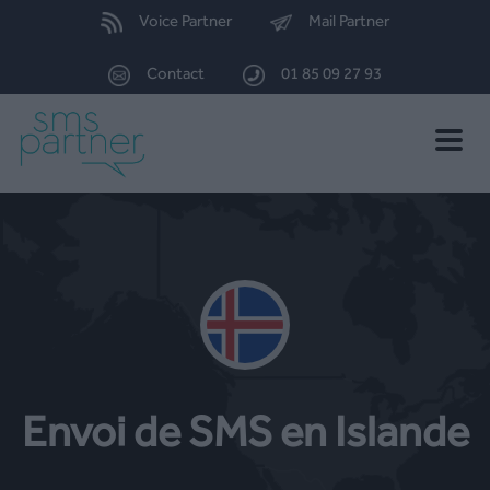
Voice Partner
Mail Partner
Contact
01 85 09 27 93
Toggle
naviga
Envoi de SMS en Islande