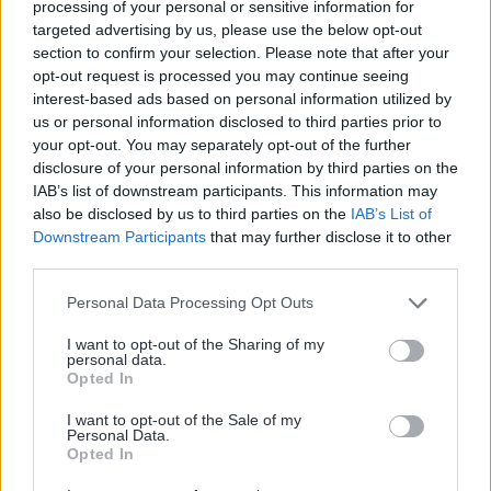
processing of your personal or sensitive information for
targeted advertising by us, please use the below opt-out
–
API HLR Islande
section to confirm your selection. Please note that after your
opt-out request is processed you may continue seeing
interest-based ads based on personal information utilized by
–
Numéro Virtuel Islande
us or personal information disclosed to third parties prior to
your opt-out. You may separately opt-out of the further
disclosure of your personal information by third parties on the
– SMS OTP Islande
IAB’s list of downstream participants. This information may
also be disclosed by us to third parties on the
IAB’s List of
Downstream Participants
that may further disclose it to other
– Module CRM
third parties.
Personal Data Processing Opt Outs
Tarifs SMS en Islande
I want to opt-out of the Sharing of my
personal data.
SMS Premium
(Islande)
Opted In
0.065 €/SMS
I want to opt-out of the Sale of my
Personal Data.
Opted In
Pour plus de détail,
tarifs SMS