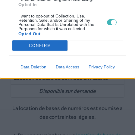
Pour plus de détail,
tarifs SMS
Opted In
I want to opt-out of Collection, Use,
Retention, Sale, and/or Sharing of my
Personal Data that Is Unrelated with the
Vérification HLR (Albanie)
Purposes for which it was collected.
Opted Out
0.005 €/SMS
CONFIRM
Pour plus de détail,
tarifs SMS
Data Deletion
Data Access
Privacy Policy
Location de base de données en Albanie
Disponible sur demande
La location de bases de numéros est soumise a
des contraintes légales.