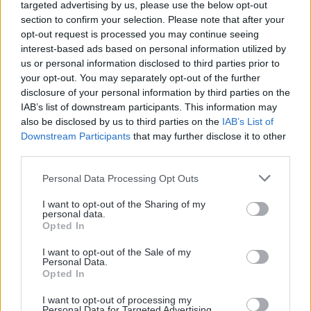
–
API SMS Albanie
targeted advertising by us, please use the below opt-out
section to confirm your selection. Please note that after your
opt-out request is processed you may continue seeing
–
API HLR Albanie
interest-based ads based on personal information utilized by
us or personal information disclosed to third parties prior to
your opt-out. You may separately opt-out of the further
–
Numéro Virtuel en Albanie
disclosure of your personal information by third parties on the
IAB’s list of downstream participants. This information may
also be disclosed by us to third parties on the
IAB’s List of
– Module CRM
Downstream Participants
that may further disclose it to other
third parties.
– SMS OTP
Personal Data Processing Opt Outs
I want to opt-out of the Sharing of my
Tarifs SMS en Albanie
personal data.
Opted In
SMS Premium
(Albanie)
I want to opt-out of the Sale of my
Personal Data.
Opted In
0.125 €/SMS
I want to opt-out of processing my
Personal Data for Targeted Advertising.